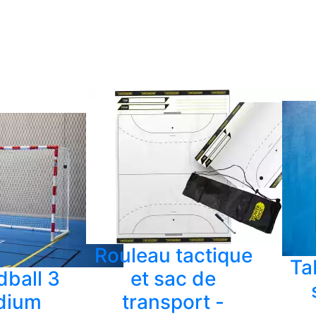
Rouleau tactique
Ta
dball 3
et sac de
dium
transport -