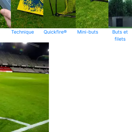
t
Technique
Quickfire®
Mini-buts
Buts et
filets