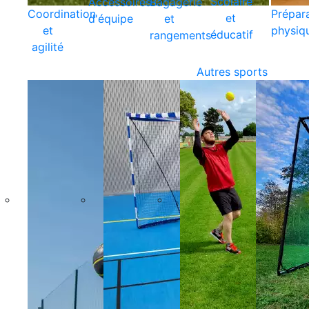
Scolaire
Accessoires
Bagagerie
Coordination
Prépar
et
d'équipe
et
et
physiq
éducatif
rangements
agilité
Autres sports