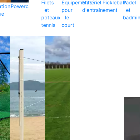
Filets
Équipements
Matériel
Pickleball
Padel
ation
Powercare
et
pour
d'entraînement
et
ue
poteaux
le
badmin
tennis
court