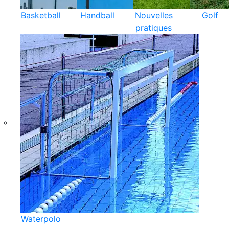
Basketball
Handball
Nouvelles
Golf
pratiques
Waterpolo